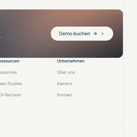
Demo buchen
Demo buchen
-
essourcen
Unternehmen
esources
Über uns
ase Studies
Karriere
OI-Rechner
Kontakt