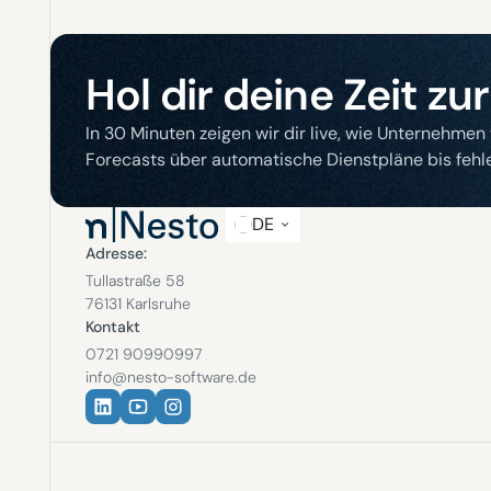
Hol dir deine Zeit zu
In 30 Minuten zeigen wir dir live, wie Unternehmen
Forecasts über automatische Dienstpläne bis fehle
DE
Adresse:
Tullastraße 58
76131 Karlsruhe
Kontakt
0721 90990997
info@nesto-software.de