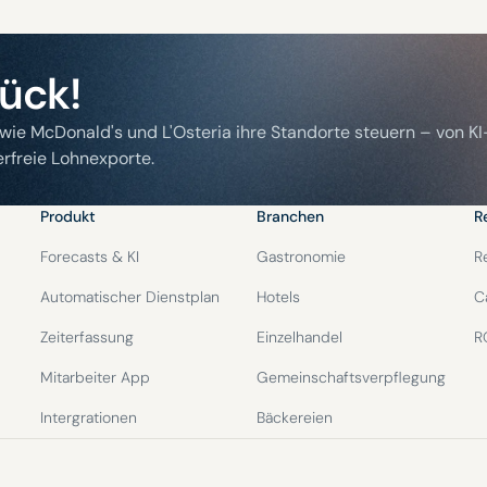
rück!
 wie McDonald's und L'Osteria ihre Standorte steuern – von KI
rfreie Lohnexporte.
Produkt
Branchen
R
Forecasts & KI
Gastronomie
R
Automatischer Dienstplan
Hotels
C
Zeiterfassung
Einzelhandel
R
Mitarbeiter App
Gemeinschaftsverpflegung
Intergrationen
Bäckereien