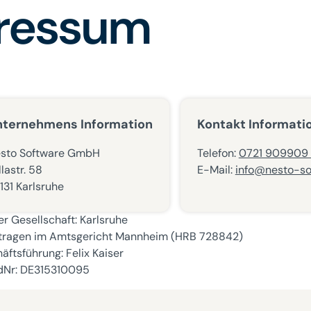
ressum
nternehmens Information
Kontakt Informati
sto Software GmbH
Telefon:
0721 909909
llastr. 58
E-Mail:
info@nesto-so
131 Karlsruhe
der Gesellschaft: Karlsruhe
tragen im Amtsgericht Mannheim (HRB 728842)
äftsführung: Felix Kaiser
dNr: DE315310095