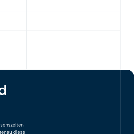
d
ssenszeiten
genau diese