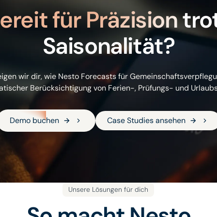
ereit für Präzision
tro
Saisonalität?
igen wir dir, wie Nesto Forecasts für Gemeinschaftsverpflegun
tischer Berücksichtigung von Ferien-, Prüfungs- und Urlaubs
Demo buchen
Case Studies an
Demo buchen
Case Studies ansehen
Unsere Lösungen für dich
So macht Nesto