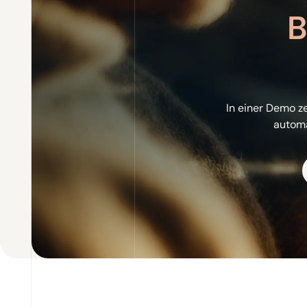
B
In einer Demo ze
automa