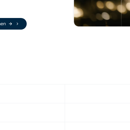
 Studies ansehen
hen
Führende Betreiber nutzen Nesto