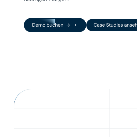
Demo buchen
Case
Demo buchen
Case Studies anse