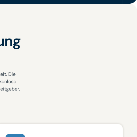
ung
lt. Die
kenlose
beitgeber,