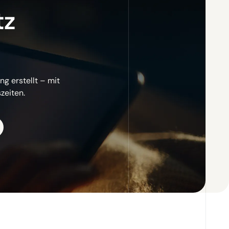
tz
g erstellt – mit
zeiten.
sehen