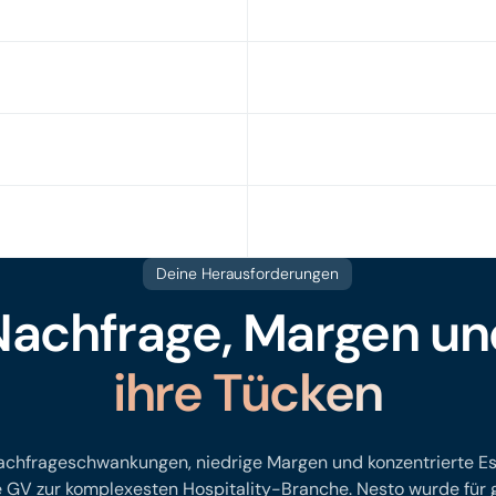
Deine Herausforderungen
Nachfrage, Margen un
ihre Tücken
chfrageschwankungen, niedrige Margen und konzentrierte E
 GV zur komplexesten Hospitality-Branche. Nesto wurde für 