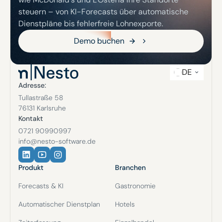
steuern – von KI-Forecasts über automatische
Dienstpläne bis fehlerfreie Lohnexporte.
Demo buchen
Demo buchen
DE
Adresse:
Tullastraße 58
76131 Karlsruhe
Kontakt
0721 90990997
info@nesto-software.de
Produkt
Branchen
Forecasts & KI
Gastronomie
Automatischer Dienstplan
Hotels