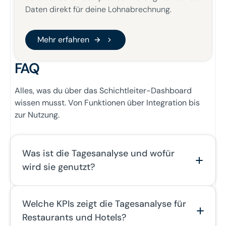
Daten direkt für deine Lohnabrechnung.
Mehr erfahren
Mehr erfahren
FAQ
Alles, was du über das Schichtleiter-Dashboard
wissen musst. Von Funktionen über Integration bis
zur Nutzung.
Was ist die Tagesanalyse und wofür
wird sie genutzt?
Die Tagesanalyse ist das Herzstück des
Welche KPIs zeigt die Tagesanalyse für
Tagescontrollings in Nesto. Sie bietet drei Ansichten:
Restaurants und Hotels?
(1) Umsatz pro Stunde (Prognose vs. Ist-Umsatz