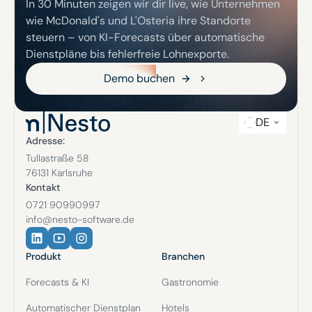
In 30 Minuten zeigen wir dir live, wie Unternehmen
sortieren und filtern. Sieh sofort, welches Restaurant
wie McDonald's und L'Osteria ihre Standorte
die beste Performance hat, welches Hotel
Optimierungsbedarf hat. Perfekt für Gastronomie-
steuern – von KI-Forecasts über automatische
Ketten, Hotel-Gruppen und Einzelhandels-Betriebe
Dienstpläne bis fehlerfreie Lohnexporte.
mit zentralem Controlling.
Demo buchen
Demo buchen
DE
Adresse:
Tullastraße 58
76131 Karlsruhe
Kontakt
0721 90990997
info@nesto-software.de
Produkt
Branchen
Forecasts & KI
Gastronomie
Automatischer Dienstplan
Hotels