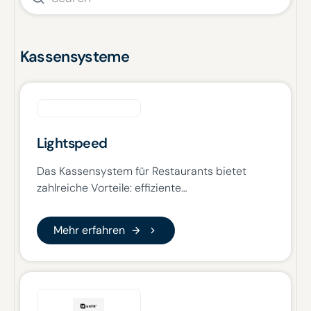
Kassensysteme
Lightspeed
Das Kassensystem für Restaurants bietet
zahlreiche Vorteile: effiziente
Bestellabwicklung, detaillierte Berichte,
nahtlose Integrationen, personalisierte
Mehr erfahren
Mehr erfahren
Kundenerfahrungen, verbesserte
Tischverwaltung und optimierte
Arbeitsabläufe für ein reibungsloses
Restaurantmanagement.