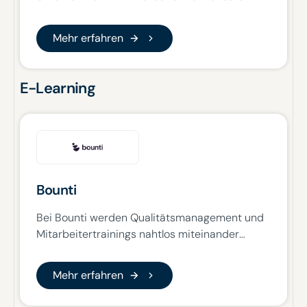
Büroarbeitsplatz. Ihre Mobile-First-Plattform
hilft Unternehmen dabei, auf papierbasierte
Mehr erfahren
Mehr erfahren
und manuelle Prozesse zu verzichten, um die
Mitarbeiterbindung, -motivation und -leistung
zu verbessern.
E-Learning
Bounti
Bei Bounti werden Qualitätsmanagement und
Mitarbeitertrainings nahtlos miteinander
vereint. Die speziell für die Hospitality-Branche
entwickelte Plattform nutzt KI, um das
Mehr erfahren
Mehr erfahren
Onboarding zu beschleunigen, konsistente
Standards sicherzustellen und Teams durch