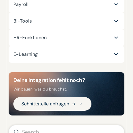
Lightspeed
Payroll
unTill
Gehalt & Lohn
BI-Tools
Zucchetti
SKO
Sotec
HR-Funktionen
HelloTess
Lohn-AG
My-Cookpit
Beekeeper
E-Learning
Gastronovi
Addison
MEINBusiness
Bounti
ADP
Sell & Pick
Deine Integration fehlt noch?
Cornerstone
Wir bauen, was du brauchst.
ECHT Gastro Partner
Cornelsen eCademy
Schnittstelle anfragen
Schnittstelle anfragen