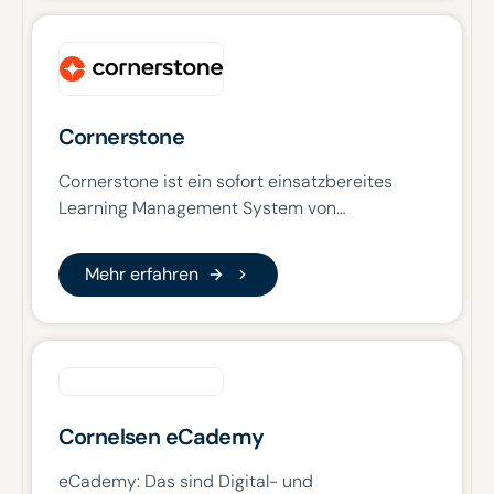
dynamisches, interaktives Lernen zu stärken.
Cornerstone
Cornerstone ist ein sofort einsatzbereites
Learning Management System von
Cornerstone OnDemand. Die Plattform
unterstützt Unternehmen dabei, alle
Mehr erfahren
Mehr erfahren
verpflichtenden Schulungen wie Datenschutz,
Compliance oder IT-Sicherheit zentral
abzubilden und zuverlässig umzusetzen.
Zusätzlich stehen über 3.000 Lerninhalte aus
den Bereichen Soft Skills, IT, Führung und
Management zur Verfügung. Diese können
Cornelsen eCademy
ohne zusätzliche Content-Kosten direkt für
Mitarbeitende freigeschaltet werden. Eigene
eCademy: Das sind Digital- und