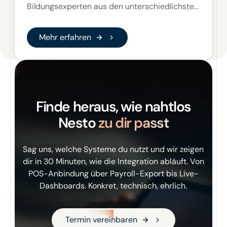
Schulungsinhalte lassen sich flexibel
Bildungsexperten aus den unterschiedlichsten
integrieren, darunter E-Learnings,
Fachrichtungen, vereint in der Begeisterung
Schulungsunterlagen, Videos sowie Präsenz-
für digitales Lernen. Gemeinsam entwickeln wir
Mehr erfahren
Mehr erfahren
und Trainerformate. So entsteht eine zentrale
unsere Lernplattform und Online-Kurse für die
Lernplattform, die sowohl externe als auch
Aus- und Weiterbildung.
interne Weiterbildungsmaßnahmen bündelt.
Finde heraus, wie nahtlos
Nesto
zu dir passt
Sag uns, welche Systeme du nutzt und wir zeigen
dir in 30 Minuten, wie die Integration abläuft. Von
POS-Anbindung über Payroll-Export bis Live-
Dashboards. Konkret, technisch, ehrlich.
Termin vereinbaren
Termin vereinbaren