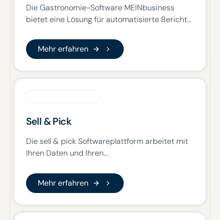
Die Gastronomie-Software MEINbusiness
bietet eine Lösung für automatisierte Berichte
und Betriebssteuerung. Die Software vereint
verschiedene Funktionen wie ERP,
Mehr erfahren
Mehr erfahren
Warenwirtschaft und BI-Tool und ermöglicht
eine standardisierte und vereinfachte Nutzung
für die Gastronomie.
Sell & Pick
Die sell & pick Softwareplattform arbeitet mit
Ihren Daten und Ihren
unternehmensspezifischen KPIs. Verknüpfen
Sie Ihre Umsatzdaten aus dem Kassensystem
Mehr erfahren
Mehr erfahren
mit weiteren Big Data Datensätzen aus bspw.
Marketingsystem, Personalsystem,
Warenwirtschaftssystem oder auch externen