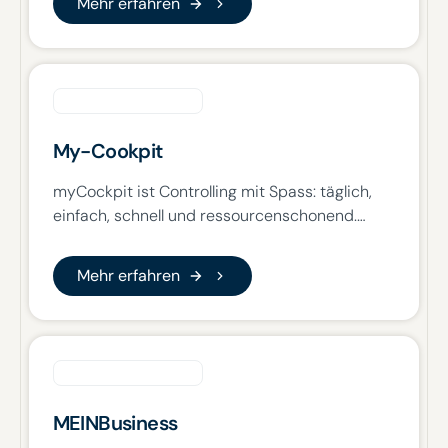
Mehr erfahren
Prozesse zu verbessern, Ressourcen zu sparen
und in einem sich schnell verändernden
Umfeld auch zukünftig erfolgreich zu sein.
My-Cookpit
myCockpit ist Controlling mit Spass: täglich,
einfach, schnell und ressourcenschonend.
Unsere Lösungen schaffen es einerseits die
Arbeit der Zentrale und die der
Mehr erfahren
Mehr erfahren
Partnermanager zu vereinfachen und
andererseits Partnern ihre tagesaktuelle
Geschäftssituation dazustellen.
MEINBusiness