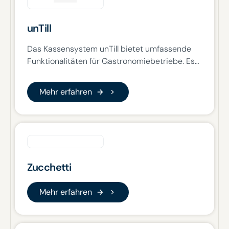
unTill
Das Kassensystem unTill bietet umfassende
Funktionalitäten für Gastronomiebetriebe. Es
ist plattformunabhängig und bietet
verschiedene Konzepte wie Tischbedienung,
Mehr erfahren
Mehr erfahren
Take Away und Mobile Ordering. Es verfügt
über ein performantes Zentralsystem und
flexible Schnittstellen zu Drittsystemen wie
Nesto.
Zucchetti
Mehr erfahren
Mehr erfahren