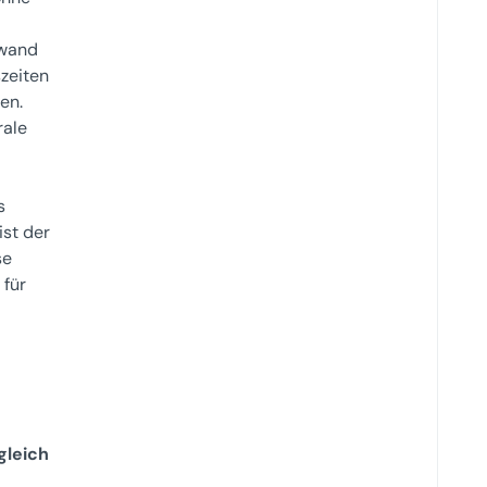
fwand
zeiten
en.
rale
s
st der
se
 für
gleich