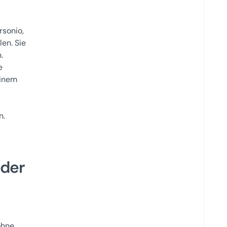
rsonio,
en. Sie
.
e
einem
n.
 der
ohne