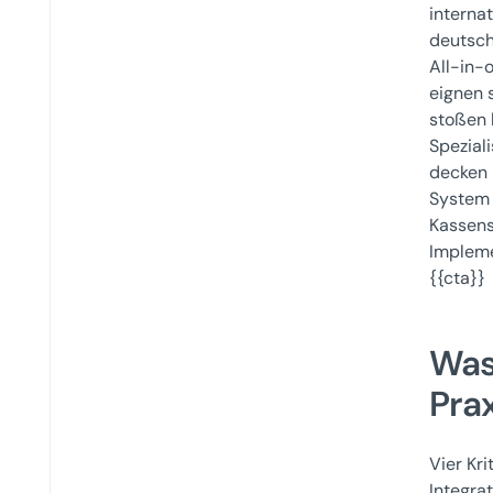
interna
deutsch
All-in-
eignen 
stoßen 
Spezial
decken 
System 
Kassens
Impleme
{{cta}}
Was
Prax
Vier Kr
Integra