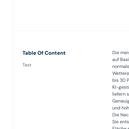
Table Of Content
Die mei
auf Bas
Text
normale
Wettere
bis 30 
KI-gest
liefern
Genauig
und hoh
Die Nac
Sie ent
Fläche 