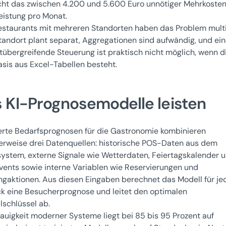
cht das zwischen 4.200 und 5.600 Euro unnötiger Mehrkoste
eistung pro Monat.
estaurants mit mehreren Standorten haben das Problem multip
tandort plant separat, Aggregationen sind aufwändig, und ei
tübergreifende Steuerung ist praktisch nicht möglich, wenn d
sis aus Excel-Tabellen besteht.
 KI-Prognosemodelle leisten
erte Bedarfsprognosen für die Gastronomie kombinieren
erweise drei Datenquellen: historische POS-Daten aus dem
ystem, externe Signale wie Wetterdaten, Feiertagskalender 
Events sowie interne Variablen wie Reservierungen und
ngaktionen. Aus diesen Eingaben berechnet das Modell für je
ck eine Besucherprognose und leitet den optimalen
lschlüssel ab.
auigkeit moderner Systeme liegt bei 85 bis 95 Prozent auf