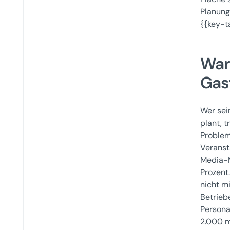
Planung
{{key-t
War
Gas
Wer sei
plant, 
Problem
Veransta
Media-M
Prozent
nicht m
Betrieb
Persona
2.000 m