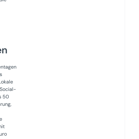
en
entagen
s
Lokale
 Social-
s 50
rung,
e
mit
uro