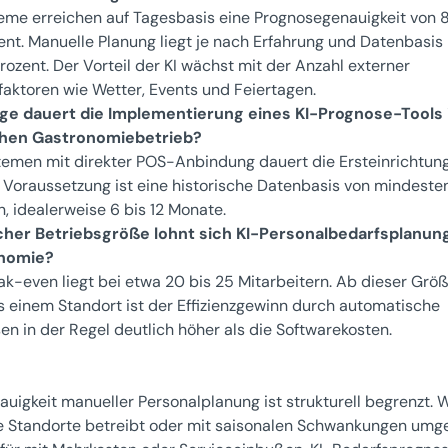
eme erreichen auf Tagesbasis eine Prognosegenauigkeit von 8
ent. Manuelle Planung liegt je nach Erfahrung und Datenbasis
rozent. Der Vorteil der KI wächst mit der Anzahl externer
sfaktoren wie Wetter, Events und Feiertagen.
nge dauert die Implementierung eines KI-Prognose-Tools
hen Gastronomiebetrieb?
temen mit direkter POS-Anbindung dauert die Ersteinrichtung
. Voraussetzung ist eine historische Datenbasis von mindeste
, idealerweise 6 bis 12 Monate.
her Betriebsgröße lohnt sich KI-Personalbedarfsplanung
nomie?
ak-even liegt bei etwa 20 bis 25 Mitarbeitern. Ab dieser Grö
s einem Standort ist der Effizienzgewinn durch automatische
en in der Regel deutlich höher als die Softwarekosten.
auigkeit manueller Personalplanung ist strukturell begrenzt. 
 Standorte betreibt oder mit saisonalen Schwankungen umge