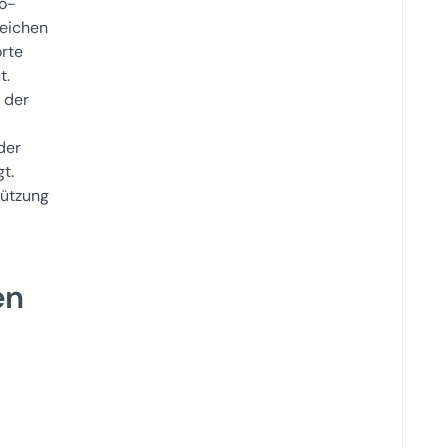
to-
reichen
rte
t.
 der
s
der
t.
tützung
en