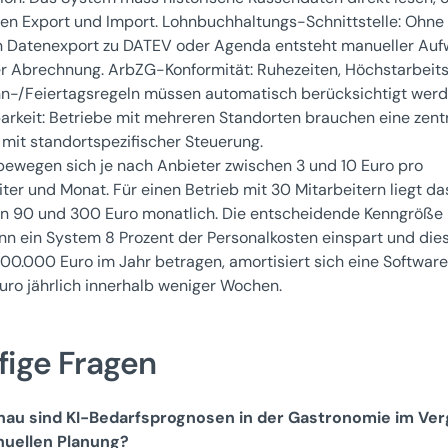
en Export und Import. Lohnbuchhaltungs-Schnittstelle: Ohne
n Datenexport zu DATEV oder Agenda entsteht manueller Au
er Abrechnung. ArbZG-Konformität: Ruhezeiten, Höchstarbeits
n-/Feiertagsregeln müssen automatisch berücksichtigt werd
barkeit: Betriebe mit mehreren Standorten brauchen eine zent
 mit standortspezifischer Steuerung.
bewegen sich je nach Anbieter zwischen 3 und 10 Euro pro
iter und Monat. Für einen Betrieb mit 30 Mitarbeitern liegt da
n 90 und 300 Euro monatlich. Die entscheidende Kenngröße i
nn ein System 8 Prozent der Personalkosten einspart und die
100.000 Euro im Jahr betragen, amortisiert sich eine Software
uro jährlich innerhalb weniger Wochen.
fige Fragen
nau sind KI-Bedarfsprognosen in der Gastronomie im Ver
nuellen Planung?