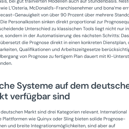
sis, bei gut trainierten Modellen auch auf Stundenbasis. Nes
wie L’Osteria, McDonald’s-Franchisenehmer und bona’me er
recast-Genauigkeit von über 90 Prozent über mehrere Stando
 Die Personalkosten sinken direkt proportional zur Prognosequ
scheidende Unterschied zu klassischen Tools liegt nicht nur in
e, sondern in der Automatisierung des nächsten Schritts: Da
übersetzt die Prognose direkt in einen konkreten Dienstplan, 
arkeiten, Qualifikationen und Arbeitszeitgesetze berücksichtig
Übergang von Prognose zu fertigem Plan dauert mit KI-Unters
unden.
che Systeme auf dem deutsch
kt verfügbar sind
 deutschen Markt sind drei Kategorien relevant. International
te Plattformen wie Quinyx oder Sling bieten solide Prognose-
nen und breite Integrationsmöglichkeiten, sind aber auf