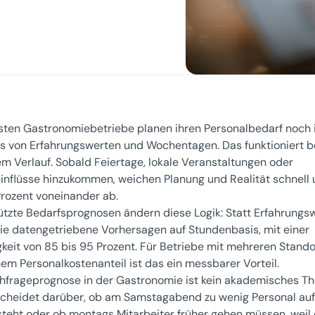
sten Gastronomiebetriebe planen ihren Personalbedarf noch
is von Erfahrungswerten und Wochentagen. Das funktioniert b
m Verlauf. Sobald Feiertage, lokale Veranstaltungen oder
inflüsse hinzukommen, weichen Planung und Realität schnell
Prozent voneinander ab.
ützte Bedarfsprognosen ändern diese Logik: Statt Erfahrungs
 sie datengetriebene Vorhersagen auf Stundenbasis, mit einer
keit von 85 bis 95 Prozent. Für Betriebe mit mehreren Stand
em Personalkostenanteil ist das ein messbarer Vorteil.
hfrageprognose in der Gastronomie ist kein akademisches T
scheidet darüber, ob am Samstagabend zu wenig Personal auf
steht oder ob montags Mitarbeiter früher gehen müssen, weil 