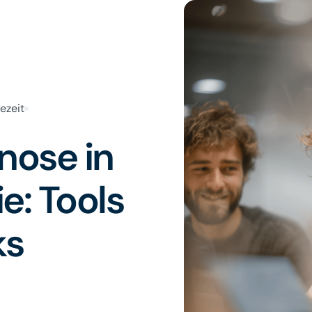
ezeit
nose in
e: Tools
ks