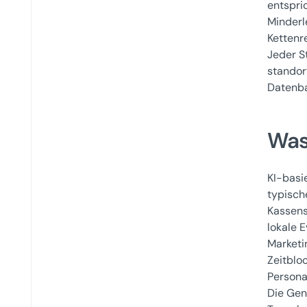
entspri
Minderl
Kettenr
Jeder S
standor
Datenba
Was
KI-basi
typisch
Kassens
lokale 
Marketi
Zeitblo
Persona
Die Gen