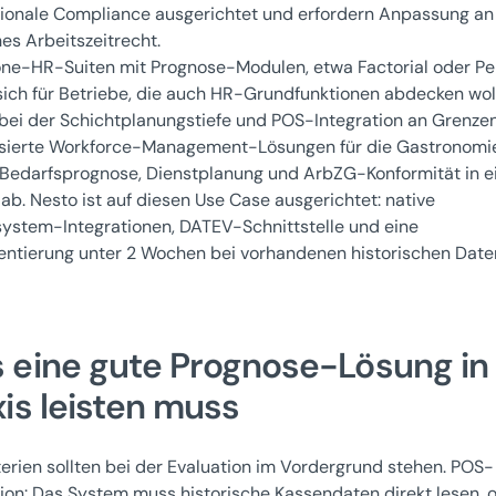
tionale Compliance ausgerichtet und erfordern Anpassung an
es Arbeitszeitrecht.
one-HR-Suiten mit Prognose-Modulen, etwa Factorial oder Pe
sich für Betriebe, die auch HR-Grundfunktionen abdecken woll
bei der Schichtplanungstiefe und POS-Integration an Grenzen
isierte Workforce-Management-Lösungen für die Gastronomi
Bedarfsprognose, Dienstplanung und ArbZG-Konformität in 
ab. Nesto ist auf diesen Use Case ausgerichtet: native
ystem-Integrationen, DATEV-Schnittstelle und eine
ntierung unter 2 Wochen bei vorhandenen historischen Date
 eine gute Prognose-Lösung in
is leisten muss
iterien sollten bei der Evaluation im Vordergrund stehen. POS-
tion: Das System muss historische Kassendaten direkt lesen, 