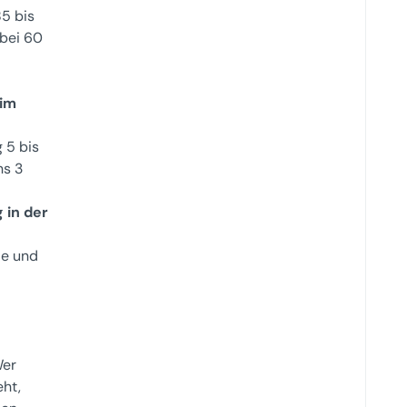
5 bis
 bei 60
 im
 5 bis
ns 3
 in der
ße und
Wer
ht,