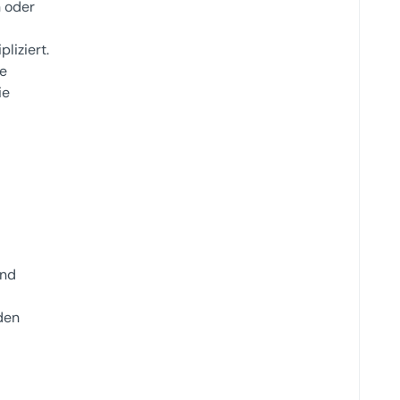
n oder
liziert.
ne
ie
und
den