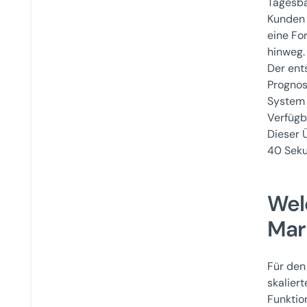
Tagesba
Kunden 
eine Fo
hinweg.
Der ent
Prognos
System 
Verfügb
Dieser 
40 Sek
Wel
Mar
Für den
skalier
Funktio