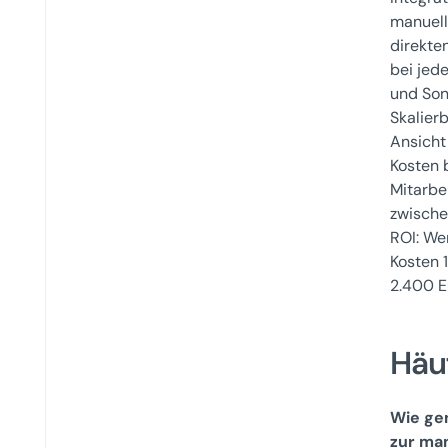
manuell
direkte
bei jed
und Son
Skalier
Ansicht
Kosten 
Mitarbe
zwische
ROI: We
Kosten 
2.400 E
Häu
Wie ge
zur ma