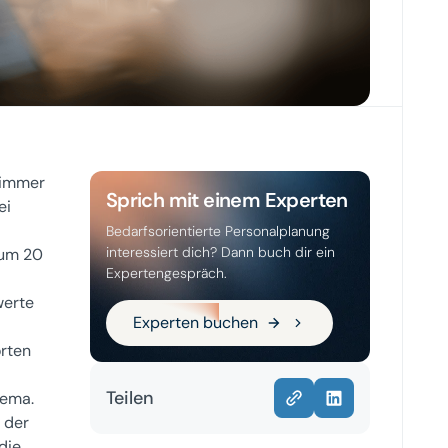
 immer
Sprich mit einem Experten
ei
Bedarfsorientierte Personalplanung
interessiert dich? Dann buch dir ein
 um 20
Expertengespräch.
werte
Experten buchen
Experten buchen
orten
Teilen
hema.
 der
die