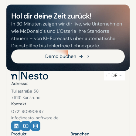
Hol dir deine Zeit zurück!
In 30 Minuten zeigen wir dir live, wie Unternehmen
wie McDonald's und L'Osteria ihre Standorte
steuern – von KI-Forecasts über automatische
Dienstpläne bis fehlerfreie Lohnexporte.
Demo buchen
Demo buchen
DE
Adresse:
Tullastraße 58
76131 Karlsruhe
Kontakt
0721 90990997
info@nesto-software.de
Produkt
Branchen