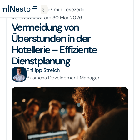
Button Text
All Posts
7
min Lesezeit
Dienstplanung
Veröffentlicht am
30 Mar 2026
Vermeidung von
Überstunden in der
Hotellerie – Effiziente
Dienstplanung
Philipp Streich
Business Development Manager