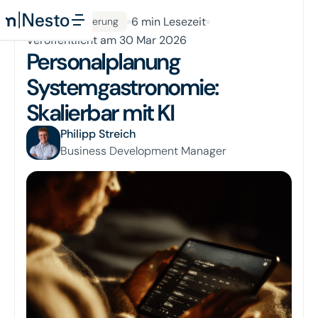
Button Text
All Posts
6
min Lesezeit
Betriebssteuerung
Veröffentlicht am
30 Mar 2026
Personalplanung
Systemgastronomie:
Skalierbar mit KI
Philipp Streich
Business Development Manager